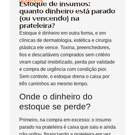
05/08/2026
Estoque de insumos:
quanto dinheiro está parado
(ou vencendo) na
prateleira?
Estoque é dinheiro em outra forma, e em
clínicas de dermatologia, estética e cirurgia
plástica ele vence. Toxina, preenchedores,
fios e descartáveis comprados sem critério
viram capital imobilizado, perda por validade
e compra de urgência com condição pior.
Sem controle, o estoque drena o caixa por
três caminhos ao mesmo tempo.
Onde o dinheiro do
estoque se perde?
Primeiro, na compra em excesso: o insumo
parado na prateleira é caixa que saiu e ainda
não voltou, financiando a prateleira em vez