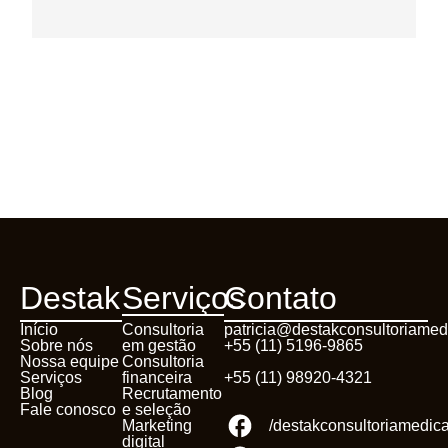
Destak
Serviços
Contato
Início
Consultoria
patricia@destakconsultoriamed
Sobre nós
em gestão
+55 (11) 5196-9865
Nossa equipe
Consultoria
Serviços
financeira
+55 (11) 98920-4321
Blog
Recrutamento
Fale conosco
e seleção
Marketing
/destakconsultoriamedic
digital