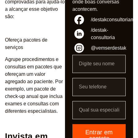
comprovadas para ajudá-lo
onde boas conversas
a alcançar esse objetivo
acontecem.
são:
/destakconsultoriame
/destak-
consultoria
Ofereça pacotes de
serviços
@vemserdestak
Agrupe procedimentos e
consultas em pacotes que
ofereçam um valor
agregado ao paciente. Por
exemplo, um pacote de
check-up anual que inclua
exames e consultas com
diferentes especialistas.
Entrar em
Invista em