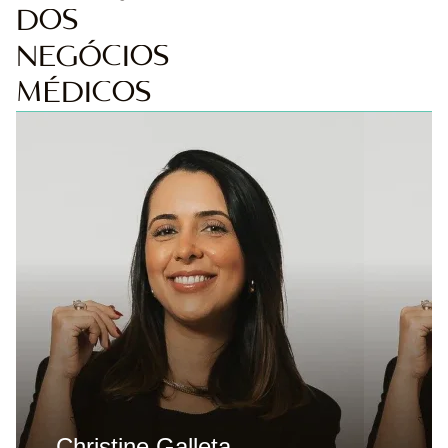
DOS
NEGÓCIOS
MÉDICOS
Formada em Engenharia de Produção pelo
Instituto Mauá de Tecnologia, possui MBA
Executivo Financeiro pelo Insper. Sempre
trabalhou no mundo corporativo em empresas
de grande porte, com foco em planejamento
financeiro, planejamento estratégico e
precificação. Atualmente dedica-se ao segmento
médico. Leva sua bagagem corporativa para
ajudar médicos a tomarem decisões com mais
clareza e de forma estratégica.
Christine Galleta