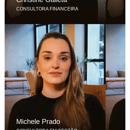
CONSULTORA FINANCEIRA
Graduada em Enfermagem e pós graduada pelo
Albert Einstein, possui MBA em Gestão de
Pessoas e formação em Coach pelo Instituto
Brasileiro de Coach. Atua há 12 anos na área de
gerenciamento de clínicas, realizando
diagnóstico situacional, gestão de pessoas,
recrutamento e seleção, treinamento e
desenvolvimento de equipes e gestão de clima
organizacional.
Michele Prado