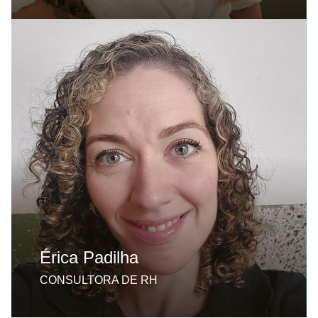
Formada em Gestão, com experiência nas áreas
comercial e de liderança voltada para clínicas
médicas e empresas do setor de saúde. Tem
expertise em estruturação de processos,
desenvolvimento de equipes e estratégias de
conversão, complementada por estudos em
comportamento humano e neurociência
aplicada. Na Destak, conduz processos
seletivos e apoia clínicas na formação de
equipes mais produtivas e orientadas à
excelência na experiência do paciente.
Érica Padilha
CONSULTORA DE RH