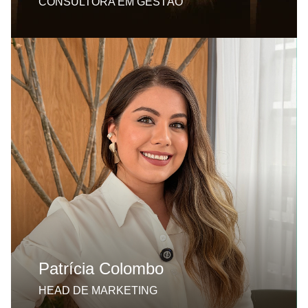
CONSULTORA EM GESTÃO
Graduada em Rádio, TV e Internet, pela
Universidade Metodista De São Paulo, é Head
de Marketing da Destak, com atuação no
posicionamento estratégico de médicos e
clínicas de alto padrão. Já trabalhou com nomes
renomados do mercado médico, desenvolvendo
estratégias de conteúdo e branding focadas em
autoridade, diferenciação e atração de pacientes
qualificados. Une visão analítica e sensibilidade
criativa para transformar presença digital em
valor percebido e crescimento consistente.
Patrícia Colombo
HEAD DE MARKETING