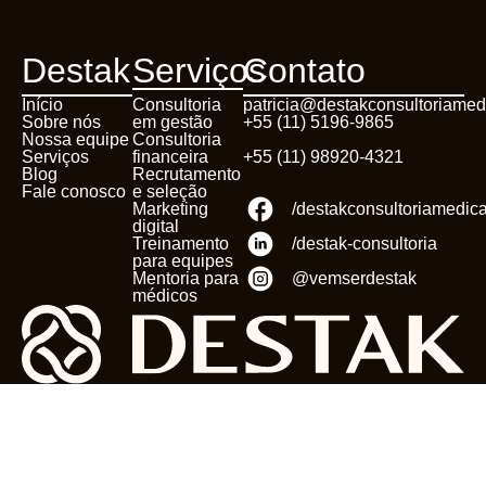
Destak
Serviços
Contato
Início
Consultoria
patricia@destakconsultoriamed
Sobre nós
em gestão
+55 (11) 5196-9865
Nossa equipe
Consultoria
Serviços
financeira
+55 (11) 98920-4321
Blog
Recrutamento
Fale conosco
e seleção
Marketing
/destakconsultoriamedic
digital
Treinamento
/destak-consultoria
para equipes
Mentoria para
@vemserdestak
médicos