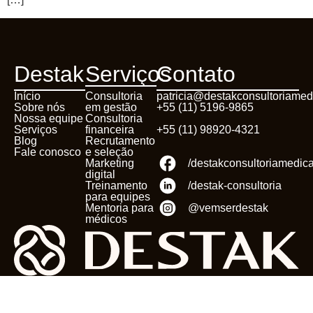
Destak
Serviços
Contato
Início
Consultoria
patricia@destakconsultoriamed
Sobre nós
em gestão
+55 (11) 5196-9865
Nossa equipe
Consultoria
Serviços
financeira
+55 (11) 98920-4321
Blog
Recrutamento
Fale conosco
e seleção
Marketing
/destakconsultoriamedic
digital
Treinamento
/destak-consultoria
para equipes
Mentoria para
@vemserdestak
médicos