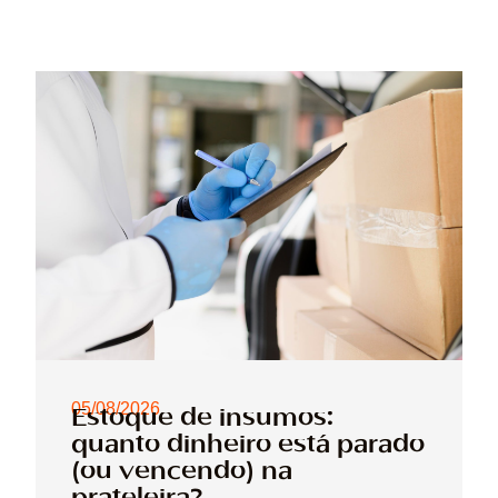
05/08/2026
Estoque de insumos:
quanto dinheiro está parado
(ou vencendo) na
prateleira?