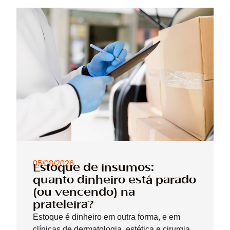
05/08/2026
Estoque de insumos:
quanto dinheiro está parado
(ou vencendo) na
prateleira?
Estoque é dinheiro em outra forma, e em
clínicas de dermatologia, estética e cirurgia