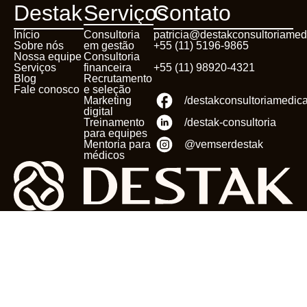
Destak
Serviços
Contato
Início
Consultoria
patricia@destakconsultoriamed
Sobre nós
em gestão
+55 (11) 5196-9865
Nossa equipe
Consultoria
Serviços
financeira
+55 (11) 98920-4321
Blog
Recrutamento
Fale conosco
e seleção
Marketing
/destakconsultoriamedic
digital
Treinamento
/destak-consultoria
para equipes
Mentoria para
@vemserdestak
médicos