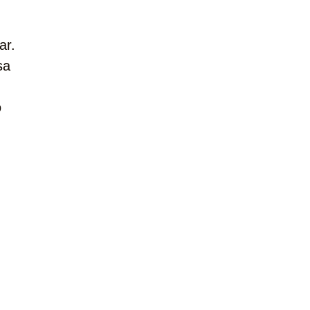
ar.
sa
o