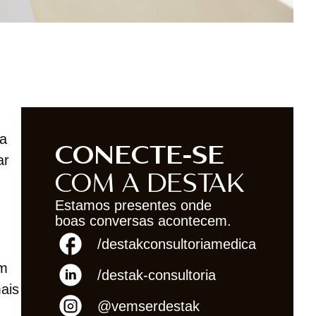
ma
CONECTE-SE
ar
COM A DESTAK
Estamos presentes onde
boas conversas acontecem.
/destakconsultoriamedica
am
/destak-consultoria
ais
@vemserdestak