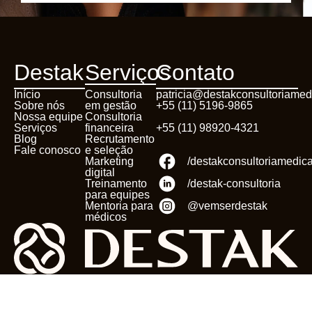
Destak
Serviços
Contato
Início
Consultoria
patricia@destakconsultoriamed
Sobre nós
em gestão
+55 (11) 5196-9865
Nossa equipe
Consultoria
Serviços
financeira
+55 (11) 98920-4321
Blog
Recrutamento
Fale conosco
e seleção
Marketing
/destakconsultoriamedic
digital
Treinamento
/destak-consultoria
para equipes
Mentoria para
@vemserdestak
médicos