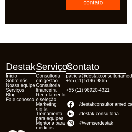
contato
Destak
Serviços
Contato
Início
Consultoria
patricia@destakconsultoriamed
Sobre nós
em gestão
+55 (11) 5196-9865
Nossa equipe
Consultoria
Serviços
financeira
+55 (11) 98920-4321
Blog
Recrutamento
Fale conosco
e seleção
Marketing
/destakconsultoriamedic
digital
Treinamento
/destak-consultoria
para equipes
Mentoria para
@vemserdestak
médicos