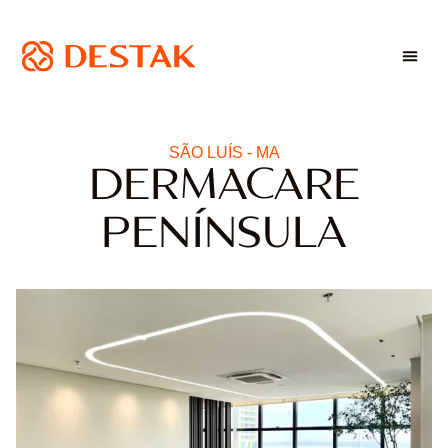
SÃO LUÍS - MA
DERMACARE
PENÍNSULA